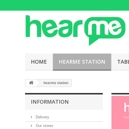
HOME
HEARME STATION
TAB
hearme station
INFORMATION
Delivery
hea
Our stores