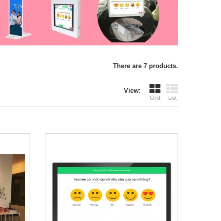
There are 7 products.
View:
Grid
List