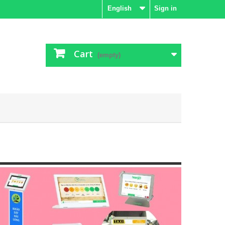
English
Sign in
Cart
(empty)