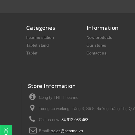
Categories
Information
hearme station
New products
Tablet stand
Our stores
Tablet
Contact us
Store Information
Công ty TNHH hearme
Toong co-working, Tầng 3, Số 8, đường Tràng Thi, Qu
Call us now:
84 912 083 463
Email:
sales@hearme.vn