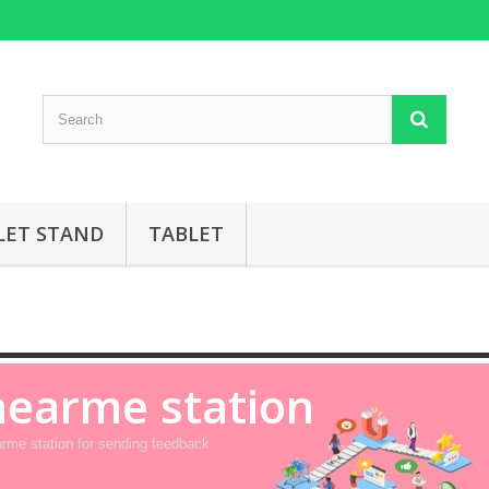
LET STAND
TABLET
hearme station
rme station for sending feedback