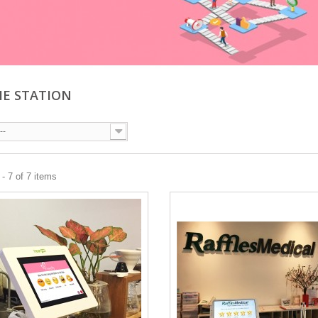
E STATION
--
- 7 of 7 items